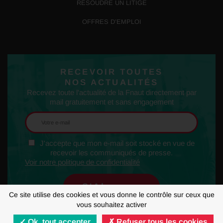
RÉSOUDRE UN LITIGE
OFFRES D’EMPLOI
RECEVOIR TOUTES
NOS ACTUALITÉS
Recevez toute l'actualité de la Fnaut directement par
mail gratuitement et sans engagement
J'accepte que mon e-mail soit stocké en vue de
recevoir les communiqués de presse.
Voir notre politique de confidentialité
Ce site utilise des cookies et vous donne le contrôle sur ceux que
vous souhaitez activer
Ok, tout accepter
Refuser tous les cookies