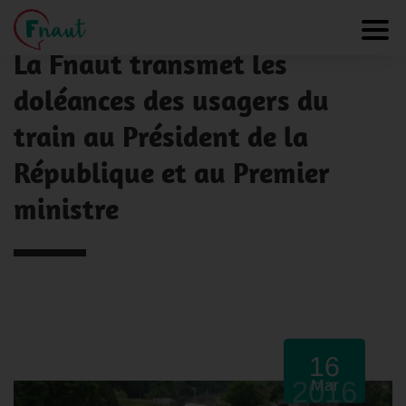
Panneau de gestion des cookies
NOS ACTUALITÉS
Toggl
La Fnaut transmet les
doléances des usagers du
train au Président de la
République et au Premier
ministre
16
2016
Mar