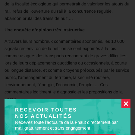
de la fiscalité écologique qui permettrait de valoriser les atouts du
rail, refus de l’ouverture du rail à la concurrence régulée,
abandon brutal des trains de nuit,…
Une enquête d’opinion très instructive
A travers leurs nombreux commentaires spontanés, les 10 000
signataires environ de la pétition se sont exprimés à la fois
comme usagers des transports rencontrant de graves difficultés
lors de leurs déplacements quotidiens ou occasionnels, à courte
ou longue distance, et comme citoyens préoccupés par le service
public, l’aménagement du territoire, la sécurité routière,
l’environnement, l’énergie, l’économie, l’emploi,… Ces
commentaires légitiment le diagnostic et les propositions de la
Fnaut.
RECEVOIR TOUTES
Les signataires confirment que la qualité de tous les services
NOS ACTUALITÉS
ferroviaires s’est profondément dégradée et font état d’une
Recevez toute l'actualité de la Fnaut directement par
incompréhension et d’un profond mécontentement face à la
mail gratuitement et sans engagement
stratégie de repli de la SNCF et aux orientations du