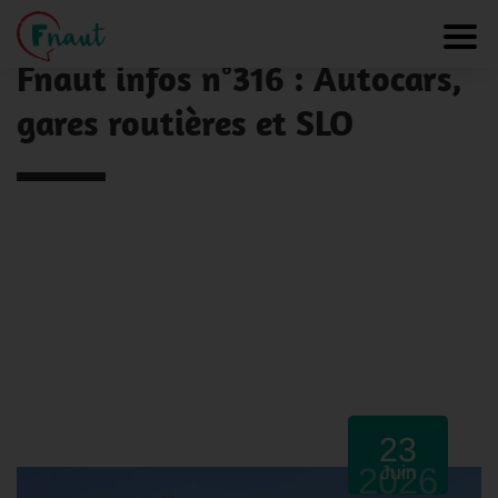
Panneau de gestion des cookies
NOS ACTUALITÉS
Toggl
Fnaut infos n°316 : Autocars,
gares routières et SLO
23
2026
Juin