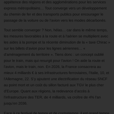
appétence des régions et des agglomérations pour les services
express métropolitains… Tout converge vers un développement
du chemin de fer et des transports publics pour encourager le
passage de la voiture ou de l’avion vers les modes décarbonés.
Tout semble converger ? Non, hélas… car dans le même temps,
les mesures favorables à la route et à l’aérien se multiplient avec
les aides à la pompe et la récente diminution de la « taxe Chirac »
sur les billets d’avion pour les lignes aériennes… «
d’aménagement du territoire ». Tiens donc : un concept oublié
pour le train, mais qui resurgit pour l’avion ! On aide la route et
l’avion, mais le train, non. En 2026, la France consacrera au
mieux 4 milliards € à ses infrastructures ferroviaires, l’Italie, 10, et
l’Allemagne, 22. S’y ajoutent une électrification du réseau SNCF
au point mort et un coût du sillon facturé aux TGV le plus cher
d’Europe. Quant aux régions, la redevance d’accès à
l’infrastructure des TER, de 4 milliards, va croître de 4% l’an
jusqu’en 2036.
Face à ce festival de temps et de contretemps, il est grand temps