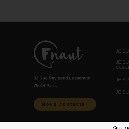
JE S
JE SU
COLL
32 Rue Raymond Losserand
JE SU
75014 Paris
JE S
Nous contacter
Ce site 