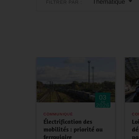
Thématique
FILTRER PAR :
03
Juil
2026
COMMUNIQUÉ
CO
Électrification des
Lo
mobilités : priorité au
dé
ferroviaire
pa