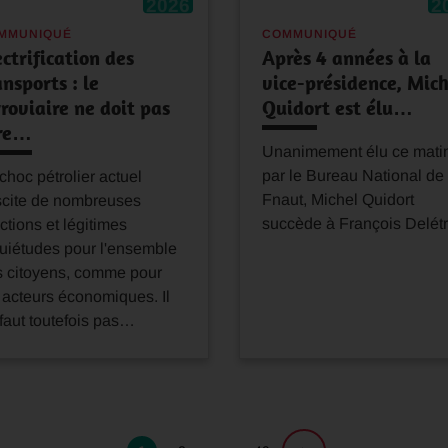
2026
2
MMUNIQUÉ
COMMUNIQUÉ
ectrification des
Après 4 années à la
ansports : le
vice-présidence, Mich
rroviaire ne doit pas
Quidort est élu…
re…
Unanimement élu ce mati
par le Bureau National de 
choc pétrolier actuel
Fnaut, Michel Quidort
scite de nombreuses
succède à François Delétr
ctions et légitimes
uiétudes pour l'ensemble
s citoyens, comme pour
 acteurs économiques. Il
faut toutefois pas…