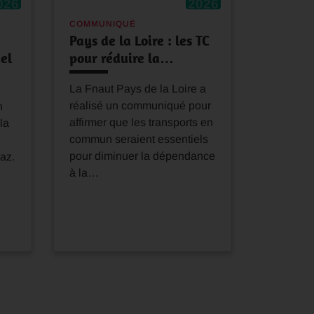
026
2026
COMMUNIQUÉ
Pays de la Loire : les TC
el
pour réduire la…
La Fnaut Pays de la Loire a
réalisé un communiqué pour
n
affirmer que les transports en
la
commun seraient essentiels
pour diminuer la dépendance
az.
à la…