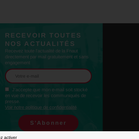
RECEVOIR TOUTES
NOS ACTUALITÉS
Recevez toute l'actualité de la Fnaut
directement par mail gratuitement et sans
engagement
J'accepte que mon e-mail soit stocké
en vue de recevoir les communiqués de
presse.
Voir notre politique de confidentialité
z activer