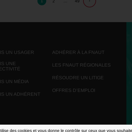
1
2
…
49
UIS UN USAGER
ADHÉRER À LA FNAUT
IS UNE
LES FNAUT RÉGIONALES
ECTIVITÉ
RÉSOUDRE UN LITIGE
IS UN MÉDIA
OFFRES D’EMPLOI
UIS UN ADHÉRENT
utilise des cookies et vous donne le contrôle sur ceux que vous souhaite