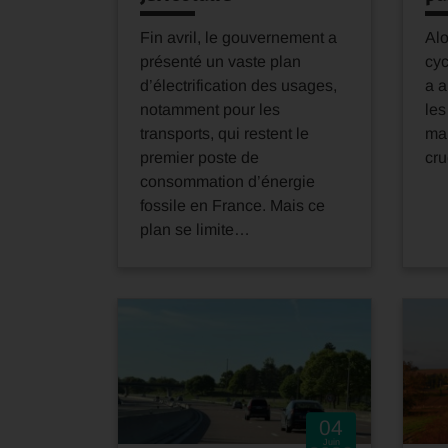
Fin avril, le gouvernement a
Alo
présenté un vaste plan
cyc
d’électrification des usages,
a 
notamment pour les
le
transports, qui restent le
ma
premier poste de
cru
consommation d’énergie
fossile en France. Mais ce
plan se limite…
04
Juin