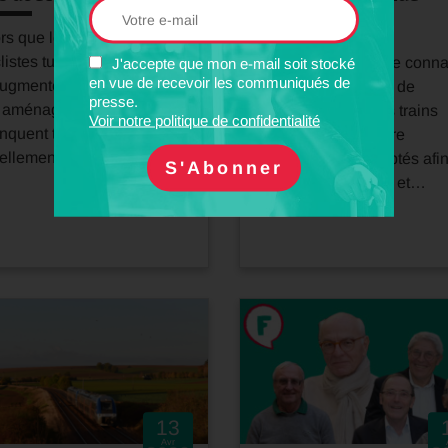
intenable
rs que le nombre de
listes tué·es sur les routes
Alors que la France conna
J'accepte que mon e-mail soit stocké
en vue de recevoir les communiqués de
augmenté en 2025 et que
un nouvel épisode de
presse.
s aménagements cyclables
canicule, plusieurs trains
Voir notre politique de confidentialité
nquent toujours
Intercités ont dû être
ellement en France, le…
supprimés ou adaptés afi
garantir la sécurité et…
13
Avr