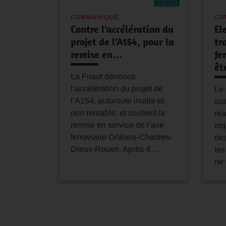
2026
COMMUNIQUÉ
CO
Contre l’accélération du
El
projet de l’A154, pour la
tr
remise en…
fe
êt
La Fnaut dénonce
l’accélération du projet de
Le 
l’A154, autoroute inutile et
su
non rentable, et soutient la
réa
remise en service de l’axe
inq
ferroviaire Orléans-Chartres-
de
Dreux-Rouen. Après 4…
les
ne 