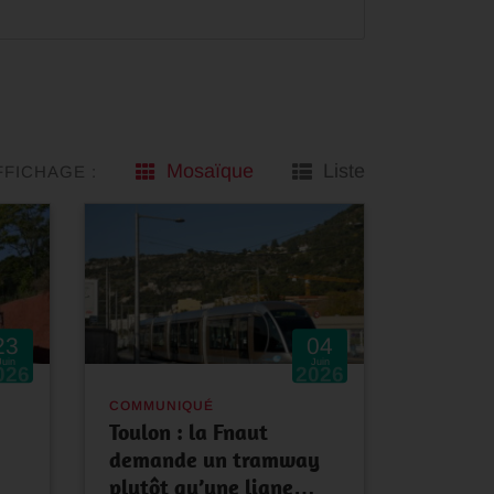
Mosaïque
Liste
FFICHAGE :
23
04
Juin
Juin
026
2026
COMMUNIQUÉ
Toulon : la Fnaut
demande un tramway
plutôt qu’une ligne…