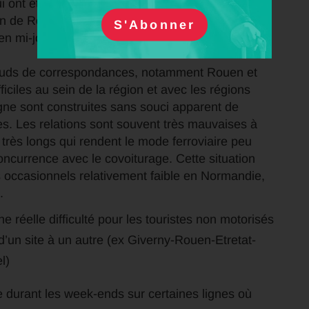
 ont été réduites (à l’heure au lieu de la demi-
in de Rouen,
 mi-journée qui rendent le train peu attractif
uds de correspondances, notamment Rouen et
iciles au sein de la région et avec les régions
igne sont construites sans souci apparent de
res. Les relations sont souvent très mauvaises à
rès longs qui rendent le mode ferroviaire peu
concurrence avec le covoiturage. Cette situation
 occasionnels relativement faible en Normandie,
.
 réelle difficulté pour les touristes non motorisés
’un site à un autre (ex Giverny-Rouen-Etretat-
l)
e durant les week-ends sur certaines lignes où