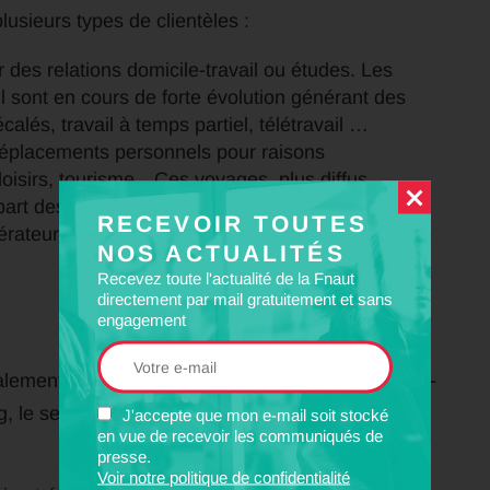
usieurs types de clientèles :
des relations domicile-travail ou études. Les
il sont en cours de forte évolution générant des
calés, travail à temps partiel, télétravail …
éplacements personnels pour raisons
 loisirs, tourisme…Ces voyages, plus diffus
 part des déplacements, de l’ordre de 70 % et une
RECEVOIR TOUTES
érateurs.
NOS ACTUALITÉS
Recevez toute l'actualité de la Fnaut
directement par mail gratuitement et sans
engagement
lement l’offre sur les deux grandes radiales Paris-
 le service proposé présente plusieurs
J'accepte que mon e-mail soit stocké
en vue de recevoir les communiqués de
presse.
Voir notre politique de confidentialité