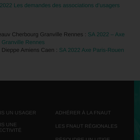
2022 Les demandes des associations d’usagers
eauv Cherbourg Granville Rennes :
SA 2022 – Axe
 Granville Rennes
e Dieppe Amiens Caen :
SA 2022 Axe Paris-Rouen
UIS UN USAGER
ADHÉRER À LA FNAUT
IS UNE
LES FNAUT RÉGIONALES
ECTIVITÉ
RÉSOUDRE UN LITIGE