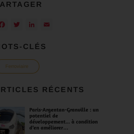
PARTAGER
Facebook
Twitter
LinkedIn
Email
MOTS-CLÉS
Ferroviaire
RTICLES RÉCENTS
Paris-Argentan-Granville : un
potentiel de
développement... à condition
d’en améliorer…