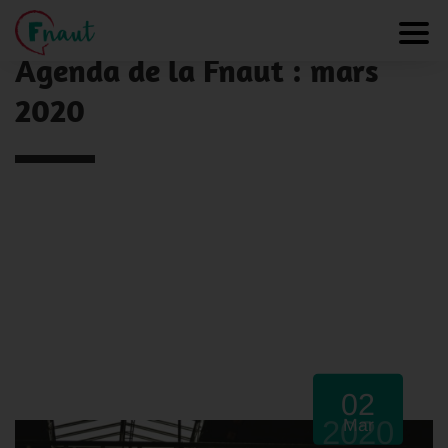
Panneau de gestion des cookies
NOS ACTUALITÉS
Toggl
Agenda de la Fnaut : mars
2020
02
2020
Mar