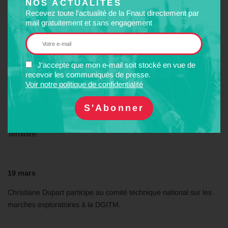
NOS ACTUALITÉS
Recevez toute l'actualité de la Fnaut directement par
Michel Quidort participe à la réunion de Management Board de la
mail gratuitement et sans engagement
FEV et à l’Assemblée Générale de la FEV à Düsseldorf.
18 mars
J'accepte que mon e-mail soit stocké en vue de
Bruno Gazeau, Jean Lenoir et Michel Quidort participent à la
recevoir les communiqués de presse.
réunion de travail avec Renaud Muselier, président de Régions de
Voir notre politique de confidentialité
France.
Bruno Gazeau, Jean Lenoir et Christophe Késeljévic rencontrent
des représentants de la DGITM sur les Trains d’Equilibre du
Territoire.
19 mars
Christiane Dupart participe au comité technique national sur les
marches exploratoires à la DGITM.