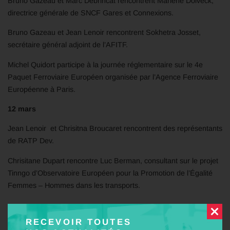
Bruno Gazeau et Marc Debrincat rencontrent Marlène Dolveck,
directrice générale de SNCF Gares et Connexions.
Bruno Gazeau et Jean Lenoir rencontrent Sokhetra Josset,
secrétaire général adjoint de l’AFITF.
Michel Quidort participe à la journée réglementaire sur le 4e
Paquet Ferroviaire Européen organisée par l’Agence Ferroviaire
Européenne à Paris.
12 mars
Jean Lenoir et Chrisitna Broucaret rencontrent des représentants
de RATP Dev.
Chrisitane Dupart rencontre Luc Berman, consultant sur le projet
Tinngo d’Observatoire Européen pour la Promotion de l’Égalité
Femmes – Hommes dans les transports.
RECEVOIR TOUTES
13-14 mars