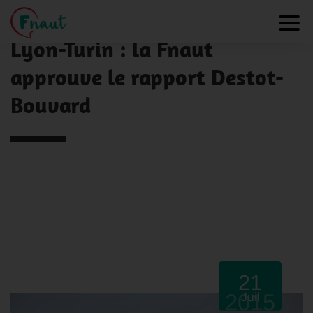
Panneau de gestion des cookies
NOS ACTUALITÉS
Toggl
Lyon-Turin : la Fnaut
approuve le rapport Destot-
Bouvard
21
2015
Juil