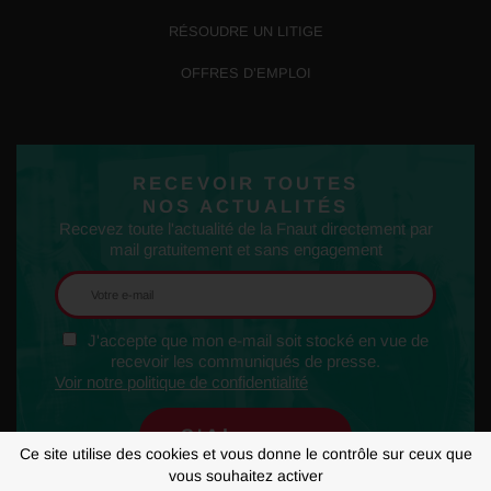
RÉSOUDRE UN LITIGE
OFFRES D’EMPLOI
RECEVOIR TOUTES
NOS ACTUALITÉS
Recevez toute l'actualité de la Fnaut directement par
mail gratuitement et sans engagement
J'accepte que mon e-mail soit stocké en vue de
recevoir les communiqués de presse.
Voir notre politique de confidentialité
Ce site utilise des cookies et vous donne le contrôle sur ceux que
vous souhaitez activer