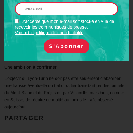
redevance routière spécifique, comme l’autorise la directive
Eurovignette. Un tel mécanisme a été mis en place avec succès
en Suisse et en Autriche.
J'accepte que mon e-mail soit stocké en vue de
recevoir les communiqués de presse.
Ce mécanisme de financement pérenne est à la fois transparent,
Voir notre politique de confidentialité
écologique et compréhensible par le public. Il incitera les
chargeurs à se reporter sur le rail. Il devra être étendu à
l’ensemble du projet Lyon-Turin et au contournement ferroviaire
de l’agglomération lyonnaise (CFAL).
Une ambition à confirmer
L’objectif du Lyon-Turin ne doit pas être seulement d’absorber
une hausse éventuelle du trafic routier transitant par les tunnels
du Mont-Blanc et du Fréjus ou par Vintimille, mais bien, comme
en Suisse, de réduire de moitié au moins le trafic observé
aujourd’hui.
PARTAGER