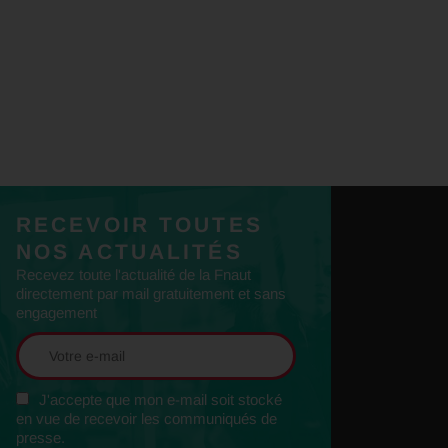
RECEVOIR TOUTES
NOS ACTUALITÉS
Recevez toute l'actualité de la Fnaut
directement par mail gratuitement et sans
engagement
J'accepte que mon e-mail soit stocké
en vue de recevoir les communiqués de
presse.