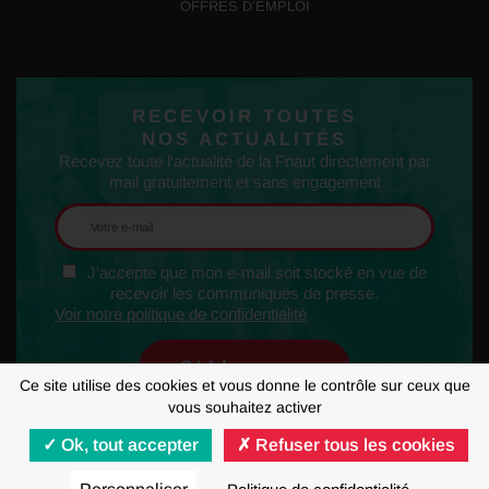
OFFRES D’EMPLOI
RECEVOIR TOUTES
NOS ACTUALITÉS
Recevez toute l'actualité de la Fnaut directement par
mail gratuitement et sans engagement
J'accepte que mon e-mail soit stocké en vue de
recevoir les communiqués de presse.
Voir notre politique de confidentialité
Ce site utilise des cookies et vous donne le contrôle sur ceux que
vous souhaitez activer
Ok, tout accepter
Refuser tous les cookies
MENTIONS LÉGALES
RGPD
GESTION DES COOKIES