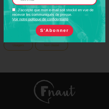
MOTS-CLÉS
J'accepte que mon e-mail soit stocké en vue de
recevoir les communiqués de presse.
Environnement
Ferroviaire
Voir notre politique de confidentialité
Financement
Médias
Politique
Usagers
Non classé