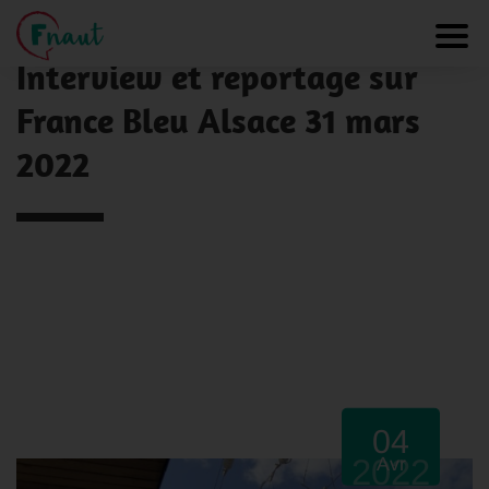
Panneau de gestion des cookies
NOS ACTUALITÉS
Toggl
Interview et reportage sur
France Bleu Alsace 31 mars
2022
04
2022
Avr