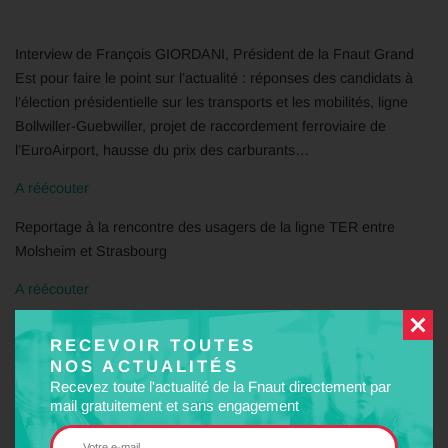
Interview de François GIORDANI, Président de la Fnaut Grand
Est pour faire le point sur l’actualité : réponses des candidats à
l’élection présidentielle sur les transports et les mobilités, ligne
Bollwiller-Guebwiller, projet de raccordement ferroviaire de
l’EuroAirport, hausse du prix des carburants…
A réécouter
Reportage à la rencontre des usagers de la ligne TER entre
Molsheim et Strasbourg
A réécouter
PARTAGER
RECEVOIR TOUTES
NOS ACTUALITÉS
Facebook
Twitter
LinkedIn
Email
Recevez toute l'actualité de la Fnaut directement par
mail gratuitement et sans engagement