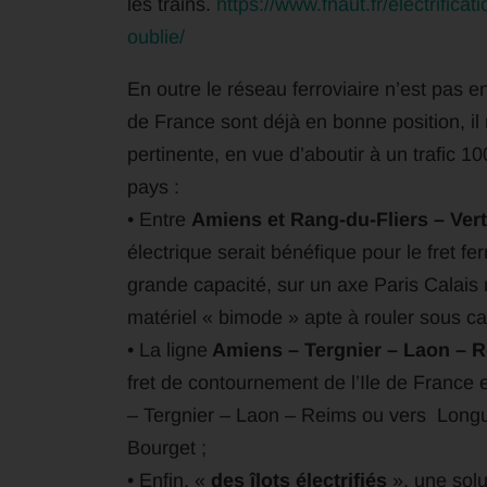
les trains.
https://www.fnaut.fr/electrificat
oublie/
En outre le réseau ferroviaire n’est pas 
de France sont déjà en bonne position, il re
pertinente, en vue d’aboutir à un trafic
pays :
• Entre
Amiens et Rang-du-Fliers – Ver
électrique serait bénéfique pour le fret f
grande capacité, sur un axe Paris Calais 
matériel « bimode » apte à rouler sous cat
• La ligne
Amiens – Tergnier – Laon – 
fret de contournement de l’Ile de France
– Tergnier – Laon – Reims ou vers Longue
Bourget ;
• Enfin, «
des îlots électrifiés
», une solu