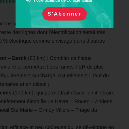
Voir notre politique de confidentialité
ion-des-transports-le-ferroviaire-ne-doit-pas-etre-
encore complètement électrifié. Même si les Hauts
ste des lignes dont l’électrification serait très
 100 % électrique comme envisagé dans d’autres
ton – Berck
(85 km) : Combler ce hiatus
erroviaire et permettrait des rames TER de plus
régulièrement surchargé. Actuellement il faut du
énaires et en diésel ;
Reims
(170 km), qui permettrait d’avoir un itinéraire
 entièrement électrifié Le Havre – Rouen – Amiens
uil Ste Marie – Ormoy Villers – Triage du
tion efficace et peu coûteuse qui se développe en