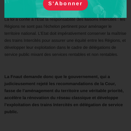
L’aménagement du territoire oublié
La loi a confié à l’Etat la responsabilité des liaisons Intercités : les
Régions ne sont pas l’échelon pertinent pour aménager le
territoire national. L’Etat doit impérativement conserver la maîtrise
des trains Intercités pour assurer une équité entre les Régions, et
développer leur exploitation dans le cadre de délégations de
service public mixant des services rentables et non rentables.
La Fnaut demande donc que le gouvernement, qui a
judicieusement rejeté les recommandations de la Cour,
fasse de l’aménagement du territoire une véritable priorité,
accélère la rénovation du réseau classique et développe
l’exploitation des trains Intercités en délégation de service
public.