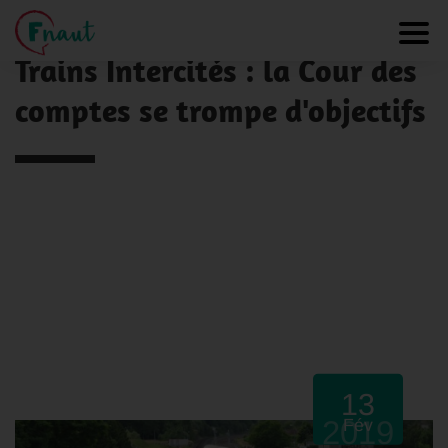
Panneau de gestion des cookies
NOS ACTUALITÉS
Toggl
Trains Intercités : la Cour des
comptes se trompe d'objectifs
13
2019
Fév