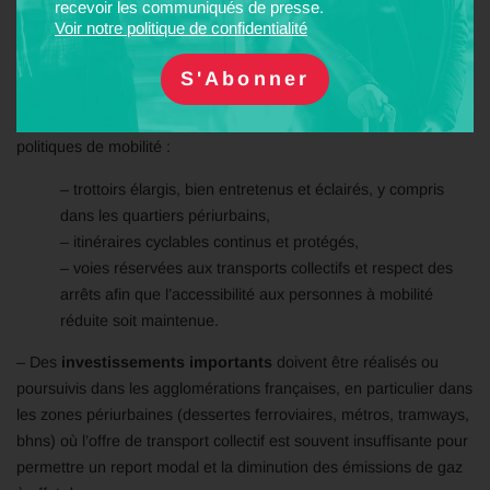
recevoir les communiqués de presse.
mobilité
Voir notre politique de confidentialité
– Des
mesures favorables aux déplacements à pied, en vélo
et en transport collectif
sont indispensables dans le cadre des
politiques de mobilité :
– trottoirs élargis, bien entretenus et éclairés, y compris
dans les quartiers périurbains,
– itinéraires cyclables continus et protégés,
– voies réservées aux transports collectifs et respect des
arrêts afin que l’accessibilité aux personnes à mobilité
réduite soit maintenue.
– Des
investissements importants
doivent être réalisés ou
poursuivis dans les agglomérations françaises, en particulier dans
les zones périurbaines (dessertes ferroviaires, métros, tramways,
bhns) où l’offre de transport collectif est souvent insuffisante pour
permettre un report modal et la diminution des émissions de gaz