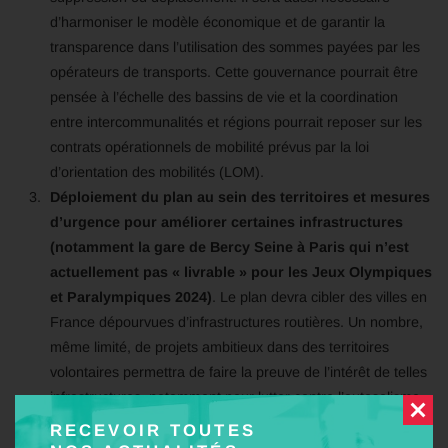
d’harmoniser le modèle économique et de garantir la
transparence dans l’utilisation des sommes payées par les
opérateurs de transports. Cette gouvernance pourrait être
pensée à l’échelle des bassins de vie et la coordination
entre intercommunalités et régions pourrait reposer sur les
contrats opérationnels de mobilité prévus par la loi
d’orientation des mobilités (LOM).
Déploiement du plan au sein des territoires et mesures
d’urgence pour améliorer certaines infrastructures
(notamment la gare de Bercy Seine à Paris qui n’est
actuellement pas « livrable » pour les Jeux Olympiques
et Paralympiques 2024)
. Le plan devra cibler des villes en
France dépourvues d’infrastructures routières. Un nombre,
même limité, de projets ambitieux dans des territoires
volontaires permettra de faire la preuve de l’intérêt de telles
infrastructures, notamment pour lutter contre l’autosolisme
et améliorer l’accessibilité et l’attractivité des territoires.
RECEVOIR TOUTES