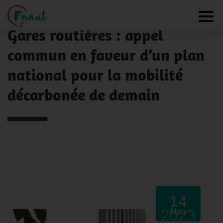
Panneau de gestion des cookies
NOS ACTUALITÉS
Toggl
Gares routières : appel
commun en faveur d’un plan
national pour la mobilité
décarbonée de demain
14
2023
Nov