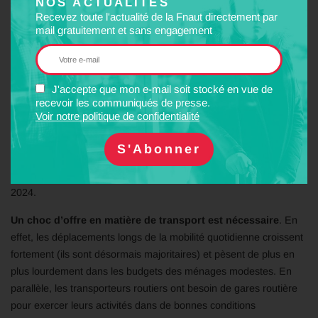
NOS ACTUALITÉS
Ce plan pourrait être en partie financé par l’enveloppe
Recevez toute l'actualité de la Fnaut directement par
prévue au projet de loi de finances 2024
: entre 600 à
700
mail gratuitement et sans engagement
millions d’euros pour les infrastructures routières (issus du budget
de l’Agence de financement des infrastructures de transport de
France) seront alloués à de nouveaux projets routiers. Une partie
J'accepte que mon e-mail soit stocké en vue de
conséquente de ce budget devrait être dévolue au futur plan
recevoir les communiqués de presse.
“gares routières ».
Par ailleurs, la Commission
européenne
Voir notre politique de confidentialité
vient de débloquer 7 milliards d’euros pour des projets
d’infrastructures dans l’Union
européenne
, notamment les
« pôles d’échanges multimodaux de voyageurs ». Les États
membres peuvent prétendre à cette dotation jusqu’au 30 janvier
2024.
Un choc d’offre en matière de transport est nécessaire
. En
effet, les déplacements longs de la mobilité quotidienne croissent
fortement (ils sont désormais majoritaires) et pèsent de plus en
plus lourdement dans les budgets des ménages modestes. En
parallèle, les transporteurs routiers ont besoin de gares routière
pour exercer leurs activités dans de bonnes conditions