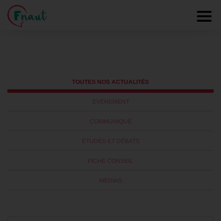
transfrontalier
Panneau de gestion des cookies
Toggl
TOUTES NOS ACTUALITÉS
EVÈNEMENT
COMMUNIQUÉ
ÉTUDES ET DÉBATS
FICHE CONSEIL
MÉDIAS