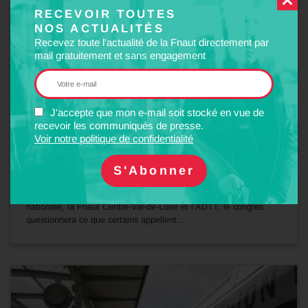
RECEVOIR TOUTES
NOS ACTUALITÉS
Recevez toute l'actualité de la Fnaut directement par
mail gratuitement et sans engagement
J'accepte que mon e-mail soit stocké en vue de
15
recevoir les communiqués de presse.
Juil
2026
Voir notre politique de confidentialité
EVÈNEMENT
Congrès de Tours (20, 21 et 22 novembre 2026)
Cette année, à l’initiative de la Fnaut, et coorganisé par la Fnaut
nationale, la Fnaut Centre-Val-de-Loire et l’ADTT, le congrès
questionnera ce que certains appellent…