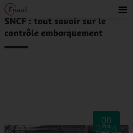
Panneau de gestion des cookies
NOS ACTUALITÉS
Toggl
SNCF : tout savoir sur le
contrôle embarquement
08
2024
Oct