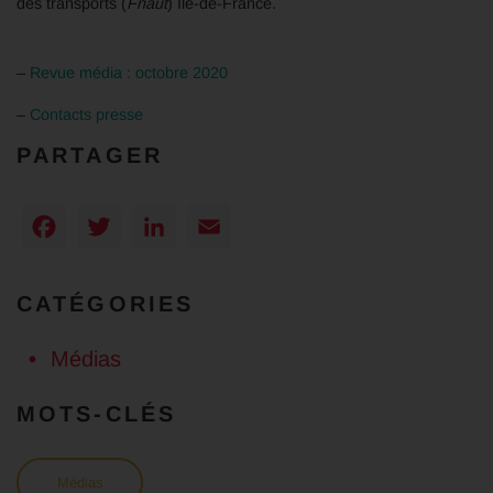
des transports (
Fnaut
) Île-de-France.
–
Revue média : octobre 2020
–
Contacts presse
PARTAGER
Facebook
Twitter
LinkedIn
Email
CATÉGORIES
Médias
MOTS-CLÉS
Médias