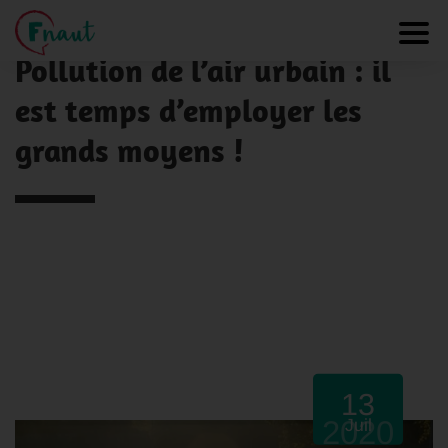
Panneau de gestion des cookies
NOS ACTUALITÉS
Toggl
Pollution de l’air urbain : il
est temps d’employer les
grands moyens !
13
2020
Juil