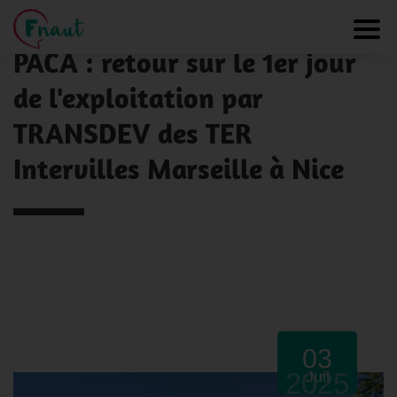
Panneau de gestion des cookies
NOS ACTUALITÉS
Toggl
PACA : retour sur le 1er jour
de l'exploitation par
TRANSDEV des TER
Intervilles Marseille à Nice
03
2025
Juil