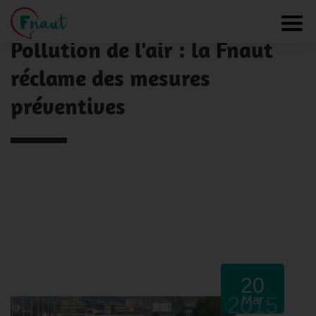
Panneau de gestion des cookies
NOS ACTUALITÉS
Toggl
Pollution de l'air : la Fnaut
réclame des mesures
préventives
20
2015
Mar