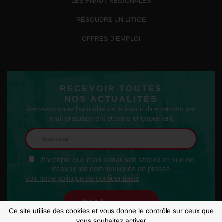
LES FNAUT RÉGIONALES
RÉSOUDRE UN LITIGE
OFFRES D’EMPLOI
RECEVOIR TOUTES
NOS ACTUALITÉS
Recevez toute l'actualité de la Fnaut directement par
mail gratuitement et sans engagement
J'accepte que mon e-mail soit stocké en vue de
recevoir les communiqués de presse.
Voir notre politique de confidentialité
Ce site utilise des cookies et vous donne le contrôle sur ceux que
vous souhaitez activer