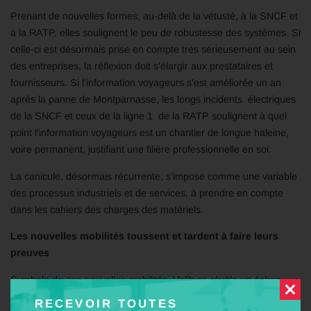
Prenant de nouvelles formes, au-delà de la vétusté, à la SNCF et
à la RATP, elles soulignent le peu de robustesse des systèmes. Si
celle-ci est désormais prise en compte très sérieusement au sein
des entreprises, la réflexion doit s’élargir aux prestataires et
fournisseurs. Si l’information voyageurs s’est améliorée un an
après la panne de Montparnasse, les longs incidents électriques
de la SNCF et ceux de la ligne 1 de la RATP soulignent à quel
point l’information voyageurs est un chantier de longue haleine,
voire permanent, justifiant une filière professionnelle en soi.
La canicule, désormais récurrente, s’impose comme une variable
des processus industriels et de services, à prendre en compte
dans les cahiers des charges des matériels.
Les nouvelles mobilités toussent et tardent à faire leurs
preuves
Symbole de ces nouvelles mobilités, Velib se révèle un échec
retentissant et Smoovengo peine à stabiliser et à fiabiliser le
RECEVOIR TOUTES