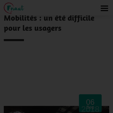
Panneau de gestion des cookies
NOS ACTUALITÉS
Toggl
Mobilités : un été difficile
pour les usagers
06
2018
Sep