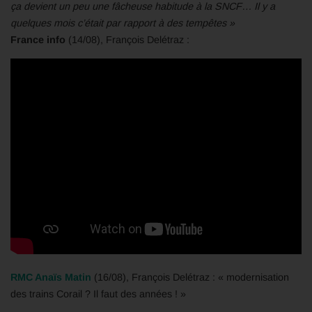
ça devient un peu une fâcheuse habitude à la SNCF… Il y a
quelques mois c’était par rapport à des tempêtes »
France info
(14/08), François Delétraz :
RMC Anaïs Matin
(16/08), François Delétraz : « modernisation
des trains Corail ? Il faut des années ! »