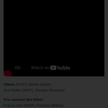
CNews
(07/07), Michel Quidort
Sud Radio
(29/07), Christian Broucaret
Prix excessif des billets
France info
(03/07), François Delétraz