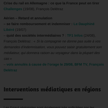
Crise du rail en Allemagne : ce que la France peut en tirer
Challenges
(19/08), François Delétraz
Aérien – Retard et annulation
– se faire remboursement et indemniser :
Le Dauphiné
Libéré
(19/07)
–
quid des sociétés intermédiaires ?
:
TF1 Infos
(24/08),
François Delétraz : «
Si la compagnie ne donne pas suite à vos
demandes d’indemnisation, vous pouvez saisir gratuitement son
médiateur, qui donnera raison au voyageur dans la plupart des
cas
»
–
vols annulés à cause de l’orage le 29/08, BFM TV, François
Delétraz
Interventions médiatiques en régions
Les Fnaut régionales sont également très sollicitées par les