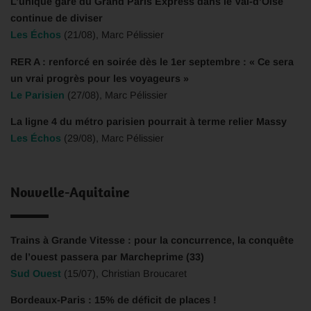
L’unique gare du Grand Paris Express dans le Val-d’Oise
continue de diviser
Les Échos
(21/08), Marc Pélissier
RER A : renforcé en soirée dès le 1er septembre : « Ce sera
un vrai progrès pour les voyageurs »
Le Parisien
(27/08), Marc Pélissier
‌La ligne 4 du métro parisien pourrait à terme relier Massy
Les Échos
(29/08), Marc Pélissier
Nouvelle-Aquitaine
Trains à Grande Vitesse : pour la concurrence, la conquête
de l’ouest passera par Marcheprime (33)
Sud Ouest
(15/07), Christian Broucaret
Bordeaux-Paris : 15% de déficit de places !