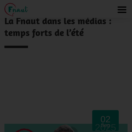
Panneau de gestion des cookies
NOS ACTUALITÉS
Toggl
La Fnaut dans les médias :
temps forts de l’été
02
2025
Sep