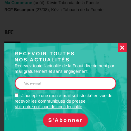
Ma Commune
(août), Kévin Taboada de la Fuente
RCF Besançon
(27/08), Kévin Taboada de la Fuente
BFC
SNCF Réseau : principe de précaution et hautes
RECEVOIR TOUTES
NOS ACTUALITÉS
températures
Recevez toute l'actualité de la Fnaut directement par
Ici Auxerre
(24/07), Cédric Journeau
mail gratuitement et sans engagement
Travaux dans Yonne colère des usagers !
Ici Auxerre
(26/08), Cédric Journeau
J'accepte que mon e-mail soit stocké en vue de
recevoir les communiqués de presse.
Grand Est
Voir notre politique de confidentialité
Mettre en place des points d’eau dans les gares