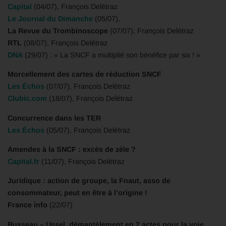
Capital
(04/07), François Delétraz
Le Journal du Dimanche
(05/07),
La Revue du Trombinoscope
(07/07), François Delétraz
RTL
(08/07), François Delétraz
DNA
(29/07) : « La SNCF a multiplié son bénéfice par six ! »
Morcellement des cartes de réduction SNCF
Les Échos
(07/07), François Delétraz
Clubic.com
(18/07), François Delétraz
Concurrence dans les TER
Les Échos
(05/07), François Delétraz
Amendes à la SNCF : excès de zèle ?
Capital.fr
(11/07), François Delétraz
Juridique : action de groupe, la Fnaut, asso de
consommateur, peut en être à l’origine !
France info
(22/07)
Busseau – Ussel, démantèlement en 2 actes pour la voie