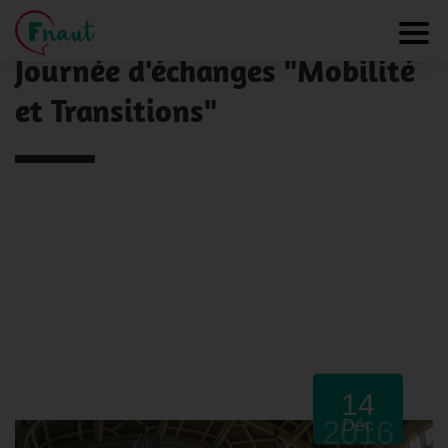
Panneau de gestion des cookies
NOS ACTUALITÉS
Toggl
Journée d'échanges "Mobilité
et Transitions"
14
2016
Déc