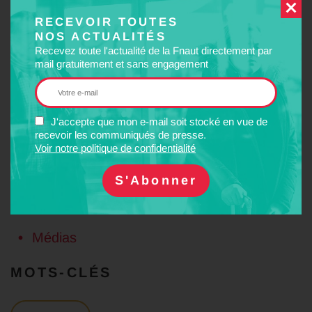
des transports peut-elle répondre à ces enjeux et relever les défis
RECEVOIR TOUTES
de demain ?
NOS ACTUALITÉS
Recevez toute l'actualité de la Fnaut directement par
mail gratuitement et sans engagement
–
Programme complet
PARTAGER
J'accepte que mon e-mail soit stocké en vue de
recevoir les communiqués de presse.
Facebook
Twitter
LinkedIn
Email
Voir notre politique de confidentialité
CATÉGORIES
Médias
MOTS-CLÉS