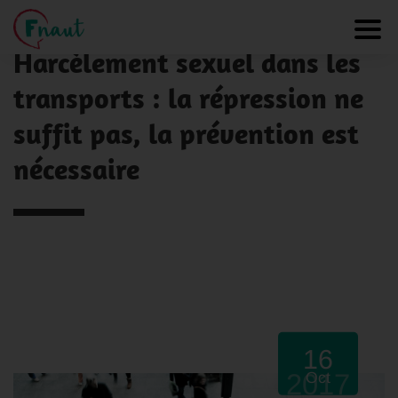
Panneau de gestion des cookies
NOS ACTUALITÉS
Toggl
Harcèlement sexuel dans les
transports : la répression ne
suffit pas, la prévention est
nécessaire
16
2017
Oct