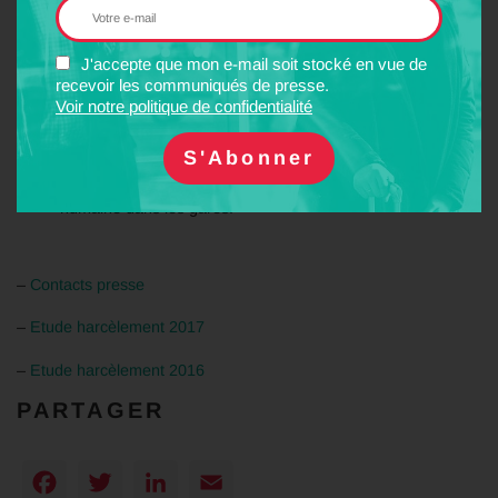
seul
fait est commis.
Le renforcement de la
prévention
: la
formation
des
agents, du personnel exploitant et des forces de l’ordre est
J'accepte que mon e-mail soit stocké en vue de
indispensable pour mieux repérer les situations de
recevoir les communiqués de presse.
harcèlement. Elle doit s’accompagner de campagnes de
Voir notre politique de confidentialité
sensibilisation
et d’information des usagers.
La prise en en compte des
besoins des femmes
dans
l’aménagement urbain et l’organisation des parcours
,
notamment le dispositif d’arrêt à la demande et la présence
humaine dans les gares.
–
Contacts presse
–
Etude harcèlement 2017
–
Etude harcèlement 2016
PARTAGER
Facebook
Twitter
LinkedIn
Email