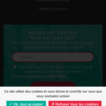
RÉSOUDRE UN LITIGE
OFFRES D’EMPLOI
RECEVOIR TOUTES
NOS ACTUALITÉS
Recevez toute l'actualité de la Fnaut directement par
mail gratuitement et sans engagement
J'accepte que mon e-mail soit stocké en vue de
recevoir les communiqués de presse.
Voir notre politique de confidentialité
Ce site utilise des cookies et vous donne le contrôle sur ceux que
vous souhaitez activer
Ok, tout accepter
Refuser tous les cookies