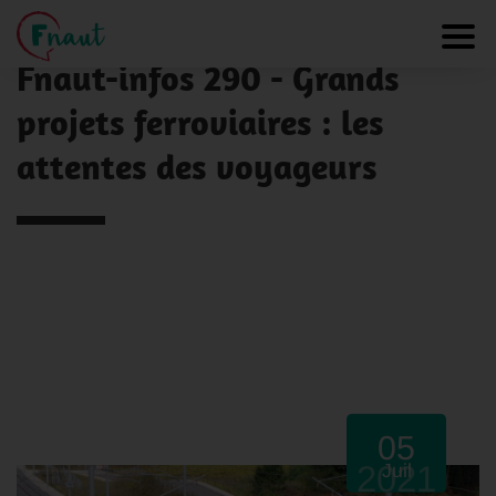
Panneau de gestion des cookies
NOS ACTUALITÉS
Toggl
Fnaut-infos 290 - Grands
projets ferroviaires : les
attentes des voyageurs
05
2021
Juil