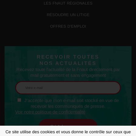
LES FNAUT RÉGIONALES
RÉSOUDRE UN LITIGE
OFFRES D’EMPLOI
RECEVOIR TOUTES
NOS ACTUALITÉS
Recevez toute l'actualité de la Fnaut directement par
mail gratuitement et sans engagement
J'accepte que mon e-mail soit stocké en vue de
recevoir les communiqués de presse.
Voir notre politique de confidentialité
Ce site utilise des cookies et vous donne le contrôle sur ceux que