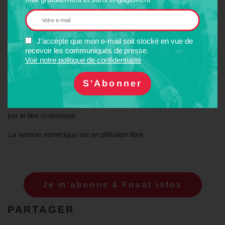
Fnaut infos est destiné à tous ceux qui s’intéressent à la politique
des transports et à son impact sur la vie quotidienne,
J'accepte que mon e-mail soit stocké en vue de
l’environnement et l’aménagement du territoire.
recevoir les communiqués de presse.
Voir notre politique de confidentialité
C’est un outil de travail pour les associations, pour les exploitants
de transports publics, pour l’administration et les décideurs
politiques responsables des transports.
Recevez Fnaut infos directement par courrier en vous abonnant
par le lien ci-dessous.
La version numérique est en diffusion libre.
Je m’abonne à Fnaut infos
PARTAGER