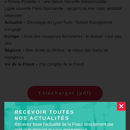
« Roissy-Picardie » : une liaison nouvelle indispensable
Ligne nouvelle Paris-Normandie : serpent de mer mais véritable
nécessité
Actualité –
Chronique du Lyon-Turin : l’Union Européenne
s’engage
Europe –
Droit des voyageurs ferroviaires : le dossier n’est pas
clos
Régions –
Rive droite du Rhône : le retour des trains de
voyageurs
Vie de la Fnaut –
22e congrès de la Fnaut
Télécharger (pdf)
RECEVOIR TOUTES
NOS ACTUALITÉS
ABONNEZ-VOUS !
Recevez toute l'actualité de la Fnaut directement par
mail gratuitement et sans engagement