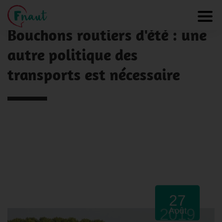
Panneau de gestion des cookies
NOS ACTUALITÉS
Toggl
Bouchons routiers d'été : une
autre politique des
transports est nécessaire
27
2019
Août