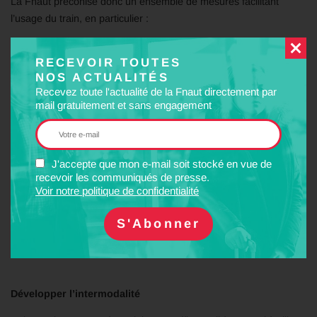
La Fnaut préconise donc un ensemble de mesures facilitant
l’usage du train, en particulier :
– le remaillage du réseau ferré, qui doit desservir l’ensemble du
RECEVOIR TOUTES
territoire ;
NOS ACTUALITÉS
– le renforcement des dessertes de jour, sur les lignes
Recevez toute l'actualité de la Fnaut directement par
mail gratuitement et sans engagement
transversales comme sur les lignes radiales ;
– la relance des trains de nuit et du service auto-train ;
– une restauration, un transport des bagages et des vélos, des
J'accepte que mon e-mail soit stocké en vue de
recevoir les communiqués de presse.
consignes à des prix abordables ;
Voir notre politique de confidentialité
– une baisse générale des tarifs, suivant l’exemple de la RENFE
(la « SNCF espagnole ») : la réduction des recettes par voyage (-
11 %) a été plus que compensée par le gain de clientèle.
Développer l’intermodalité