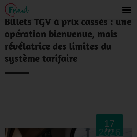
Panneau de gestion des cookies
NOS ACTUALITÉS
Toggl
Billets TGV à prix cassés : une
opération bienvenue, mais
révélatrice des limites du
système tarifaire
17
2026
Juin