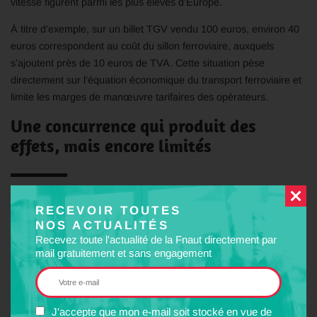
vitesse figurent parmi les plus élevés d’Europe.
À titre d’exemple, sur un billet TGV vendu 100 euros, environ 40
euros correspondent au coût du sillon ferroviaire, auxquels
s’ajoutent près de 10 euros de TVA. Cette situation pèse
directement sur l’équation économique du transport ferroviaire et
limite les marges de manœuvre tarifaires des opérateurs.
Une concurrence qui produit des
effets, mais encore limités
L’ouverture à la concurrence sur la grande vitesse a déjà
RECEVOIR TOUTES
contribué à faire évoluer certaines offres commerciales et à
NOS ACTUALITÉS
contenir les prix sur plusieurs axes. Toutefois, ses effets restent
Recevez toute l'actualité de la Fnaut directement par
variables selon les lignes et les territoires.
mail gratuitement et sans engagement
Dans les secteurs où plusieurs opérateurs se font concurrence,
les voyageurs peuvent bénéficier d’une offre plus diversifiée et
J'accepte que mon e-mail soit stocké en vue de
parfois de tarifs plus attractifs. Néanmoins, la concurrence ne