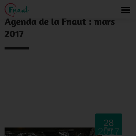
Panneau de gestion des cookies
NOS ACTUALITÉS
Toggl
Agenda de la Fnaut : mars
2017
28
2017
Fév