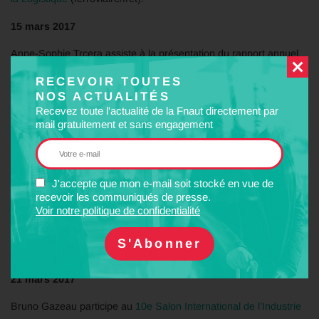
15 mars 2017
Anne-Sophie Trcera assiste à la présentation du rapport annuel
du
médiateur tourisme et voyage
.
RECEVOIR TOUTES
NOS ACTUALITÉS
16 mars 2017
Recevez toute l'actualité de la Fnaut directement par
mail gratuitement et sans engagement
Bruno Gazeau rencontre le maire d’Annecy.
17 mars 2017
Anne-Marie Ghémard et Michel Quidort participent au
congrès et
J'accepte que mon e-mail soit stocké en vue de
recevoir les communiqués de presse.
à l’Assemblée Générale de la FEV
, du 17 au 19 mars.
Voir notre politique de confidentialité
18 mars 2017
Bruno Gazeau participe à l’Assemblée Générale de
l’ARDSL
.
21 mars 2017
Bruno Gazeau participe au
10e Salon International de l’Industrie