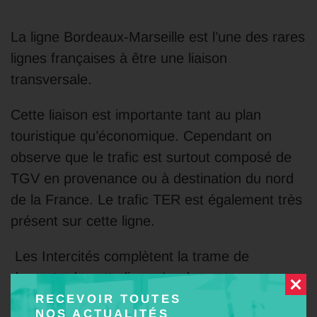
La ligne Bordeaux-Marseille est l’une des rares
lignes françaises à être une liaison
transversale.
Cette liaison est importante tant au plan
touristique qu’économique. Cependant on
observe que le trafic est surtout composé de
TGV en provenance ou à destination du nord
de la France. Le trafic TER est également très
présent sur cette ligne.
Les Intercités complètent la trame de
desserte de cette ligne. La desserte
interrégionale de cette ligne est perfectible du
RECEVOIR TOUTES
NOS ACTUALITÉS