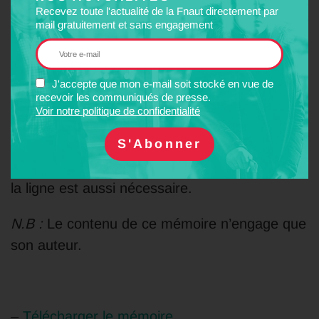
fait du peu de TER interrégionaux et de
Recevez toute l'actualité de la Fnaut directement par
relations Intercités. Les villes moyennes sont
mail gratuitement et sans engagement
peu desservies et ont peu de relations
interrégionales.
J'accepte que mon e-mail soit stocké en vue de
recevoir les communiqués de presse.
Une amélioration de la grille permettrait de
Voir notre politique de confidentialité
pallier à cette situation tout comme une
meilleure fréquence de TER interrégionaux.
Une meilleure prise en compte des usagers de
la ligne est aussi nécessaire.
N.B :
Le contenu de ce mémoire n’engage que
son auteur.
–
Télécharger le mémoire