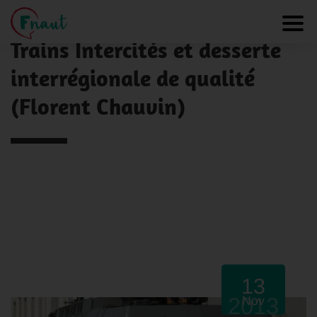
Panneau de gestion des cookies
NOS ACTUALITÉS
Toggl
Trains Intercités et desserte
interrégionale de qualité
(Florent Chauvin)
13
2013
Nov