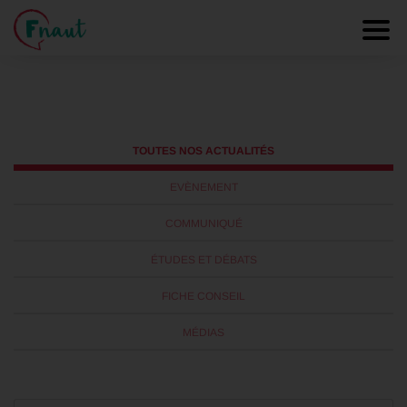
transport urbain
Panneau de gestion des cookies
Toggl
TOUTES NOS ACTUALITÉS
EVÈNEMENT
COMMUNIQUÉ
ÉTUDES ET DÉBATS
FICHE CONSEIL
MÉDIAS