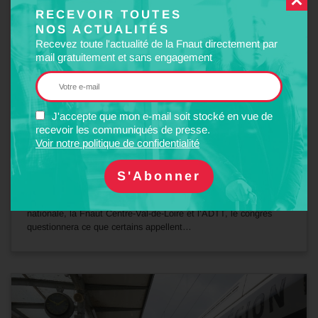
RECEVOIR TOUTES
NOS ACTUALITÉS
Recevez toute l'actualité de la Fnaut directement par
mail gratuitement et sans engagement
J'accepte que mon e-mail soit stocké en vue de
15
recevoir les communiqués de presse.
Juil
2026
Voir notre politique de confidentialité
EVÈNEMENT
Congrès de Tours (20, 21 et 22 novembre 2026)
Cette année, à l’initiative de la Fnaut, et coorganisé par la Fnaut
nationale, la Fnaut Centre-Val-de-Loire et l’ADTT, le congrès
questionnera ce que certains appellent…