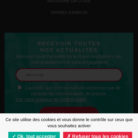
RÉSOUDRE UN LITIGE
OFFRES D’EMPLOI
RECEVOIR TOUTES
NOS ACTUALITÉS
Recevez toute l'actualité de la Fnaut directement par
mail gratuitement et sans engagement
J'accepte que mon e-mail soit stocké en vue de
recevoir les communiqués de presse.
Voir notre politique de confidentialité
Ce site utilise des cookies et vous donne le contrôle sur ceux que
vous souhaitez activer
Ok, tout accepter
Refuser tous les cookies