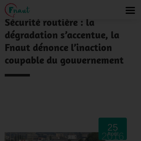
Panneau de gestion des cookies
NOS ACTUALITÉS
Toggl
Sécurité routière : la
dégradation s’accentue, la
Fnaut dénonce l’inaction
coupable du gouvernement
25
2016
Août