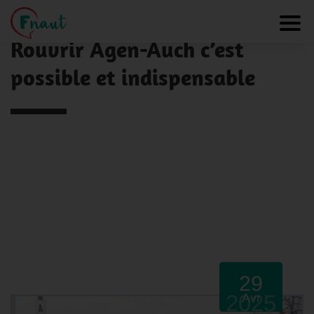
Panneau de gestion des cookies
NOS ACTUALITÉS
Toggl
Rouvrir Agen-Auch c’est
possible et indispensable
29
2025
Avr