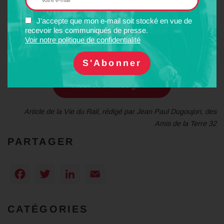
La Fnaut demande des règles de réouverture des PN en cas
de remise en service de lignes.
L’étude confiée au Cerema doit
J'accepte que mon e-mail soit stocké en vue de
recevoir les communiqués de presse.
tenir compte de l’analyse des risques et non pas de la seule
Voir notre politique de confidentialité
suppression des PN. La réouverture complète d’Agen – Auch est
donc bien financièrement possible.
Article intégral
Article de la Vie du Rail, rédigé par
Jean Paul Dugoujon,
des
Amis de la Terre 32
PARTAGER
Facebook
Twitter
LinkedIn
Email
CATÉGORIES