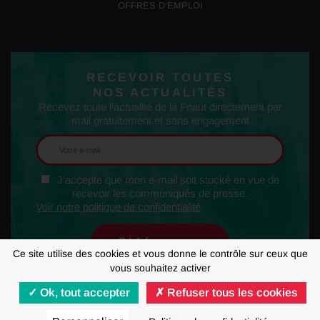
OFFRES D’EMPLOI
RECEVOIR TOUTES
NOS ACTUALITÉS
Recevez toute l'actualité de la Fnaut directement par
mail gratuitement et sans engagement
J'accepte que mon e-mail soit stocké en vue de
recevoir les communiqués de presse.
Voir notre politique de confidentialité
Ce site utilise des cookies et vous donne le contrôle sur ceux que
vous souhaitez activer
Ok, tout accepter
Refuser tous les cookies
MENTIONS LÉGALES
RGPD
GESTION DES COOKIES