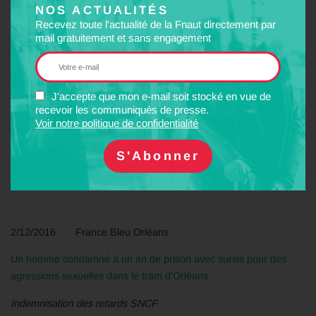
NOS ACTUALITÉS
Recevez toute l'actualité de la Fnaut directement par
26/11/2016 20 Minutes
mail gratuitement et sans engagement
Toulouse : Le harcèlement dans les transports de la Ville rose,
c’est une réalité
J'accepte que mon e-mail soit stocké en vue de
recevoir les communiqués de presse.
Voir notre politique de confidentialité
26/11/2016 Actu côté Toulouse
Harcèlement des femmes dans les transports en commun : la
LDH de Toulouse réagit
2/12/2016 France Bleu Orléans
Un homme condamné à un an de prison avec sursis pour des
agressions sexuelles dans le tram d’Orléans
Indemnisation des retards SNCF