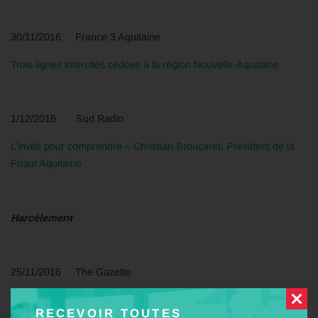
30/11/2016 France 3 Aquitaine
Trois lignes intercités cédées à la région Nouvelle-Aquitaine
1/12/2016 Sud Radio
L’invité pour comprendre – Christian Broucaret, Président de la
Fnaut Aquitaine
Harcèlement
25/11/2016 The Gazette
Et si vous deveniez Street Angel ?
RECEVOIR TOUTES