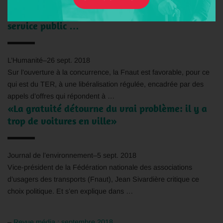
fréquentation augmenter de plus de …
Les grands débats. SNCF : réappropriation du
service public …
L’Humanité
–
26 sept. 2018
Sur l’ouverture à la concurrence, la
Fnaut
est favorable, pour ce
qui est du TER, à une libéralisation régulée, encadrée par des
appels d’offres qui répondent à …
«La gratuité détourne du vrai problème: il y a
trop de voitures en ville»
Journal de l’environnement
–
5 sept. 2018
Vice-président de la Fédération nationale des associations
d’usagers des transports (
Fnaut
), Jean Sivardière critique ce
choix politique. Et s’en explique dans …
–
Revue média : septembre 2018