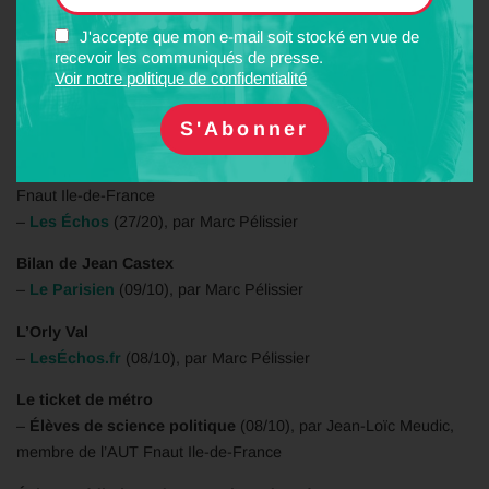
J'accepte que mon e-mail soit stocké en vue de
Les nouvelles rames Alstom attendues en IDF
recevoir les communiqués de presse.
–
Le Parisien
(03/10), par Bernard Gobitz, vice-président de
Voir notre politique de confidentialité
l’AUT Fnaut Ile-de-France
L’extension de la ligne 18 du métro vers l’est
–
Le Parisien
(07/10), par Marc Pélissier, Président de l’AUT
Fnaut Ile-de-France
–
Les Échos
(27/20), par Marc Pélissier
Bilan de Jean Castex
–
Le Parisien
(09/10), par Marc Pélissier
L’Orly Val
–
LesÉchos.fr
(08/10), par Marc Pélissier
Le ticket de métro
–
Élèves de science politique
(08/10), par Jean-Loïc Meudic,
membre de l’AUT Fnaut Ile-de-France