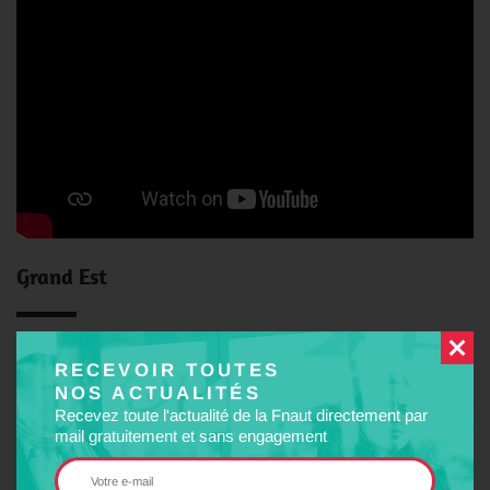
Grand Est
Sur
la redevance poids-lourds R-pass
RECEVOIR TOUTES
NOS ACTUALITÉS
–
France 3 Alsace
(07/10)
Recevez toute l'actualité de la Fnaut directement par
–
La Croix
(21/10)
mail gratuitement et sans engagement
Ile-de-France