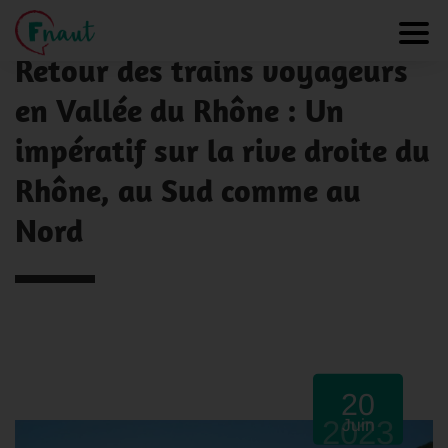
Panneau de gestion des cookies
NOS ACTUALITÉS
Toggl
Retour des trains voyageurs
en Vallée du Rhône : Un
impératif sur la rive droite du
Rhône, au Sud comme au
Nord
20
2023
Juin