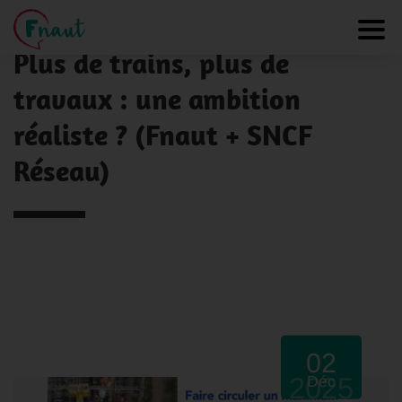
Panneau de gestion des cookies
NOS ACTUALITÉS
Toggl
Plus de trains, plus de
travaux : une ambition
réaliste ? (Fnaut + SNCF
Réseau)
02
2025
Déc