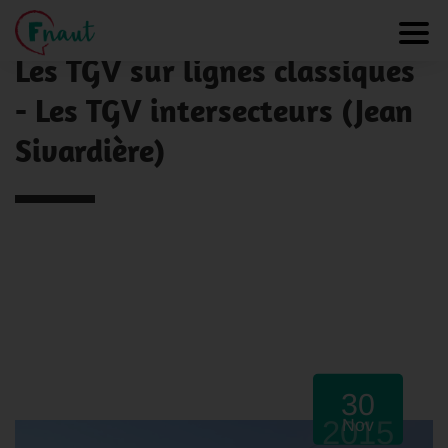
Panneau de gestion des cookies
NOS ACTUALITÉS
Toggl
Les TGV sur lignes classiques
- Les TGV intersecteurs (Jean
Sivardière)
30
2015
Nov