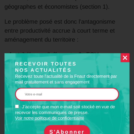
géographes et économistes (section 1).
Le problème posé est donc l’antagonisme
entre productivité accrue à court terme et
aménagement du territoire :
– faut-il élaguer l’offre actuelle TGV non
rentable , c’est-à-dire réduire les fréquences
RECEVOIR TOUTES
NOS ACTUALITÉS
des dessertes, voire supprimer certaines
Recevez toute l'actualité de la Fnaut directement par
dessertes ou certains arrêts, au risque de
mail gratuitement et sans engagement
fragiliser l’ensemble du système ferroviaire
voyageurs (après le fret) et de renforcer le rôle
J'accepte que mon e-mail soit stocké en vue de
des métropoles au détriment du reste du
recevoir les communiqués de presse.
territoire ?
Voir notre politique de confidentialité
– faut-il au contraire chercher à mieux