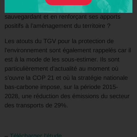
rentabiliser l’offre actuelle tout en
sauvegardant et en renforçant ses apports
positifs à l’aménagement du territoire ?
Les atouts du TGV pour la protection de
l’environnement sont également rappelés car il
est à la mode de les sous-estimer. Ils sont
particulièrement d’actualité au moment où
s’ouvre la COP 21 et où la stratégie nationale
bas-carbone impose, sur la période 2015-
2028, une réduction des émissions du secteur
des transports de 29%.
–
Télécharger l’étude