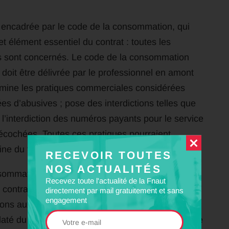
est encadrée par le code de la consommation, qui
et élément essentiel du contrat : toutes les
eurs sont concernés. Le code de la consommation
 doit être délivrée par le professionnel en amont
ermine les pratiques commerciales considérées
s d’abusives ; pose des interdictions telles que
et l’interdiction des numéros payants pour le service
récochées. Toutes ces pratiques pourraient
ne du transport ferroviaire.
RECEVOIR TOUTES
NOS ACTUALITÉS
sommation n’est pas applicable aux services de
Recevez toute l'actualité de la Fnaut
 contrats conclus à distance et hors
directement par mail gratuitement et sans
engagement
ions aux entreprises ferroviaires et distributeurs,
 daté du contrat ou encore de permettre un délai de