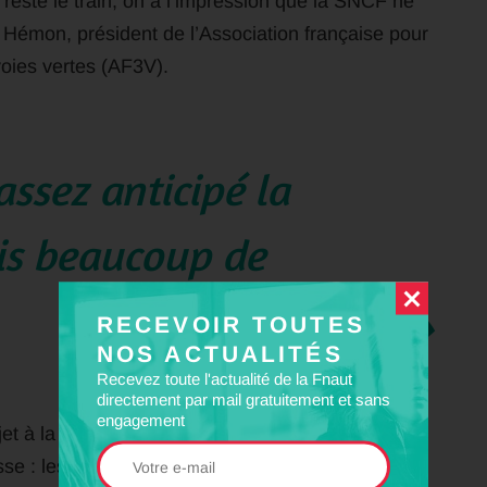
 reste le train, on a l’impression que la SNCF ne
e Hémon, président de l’Association française pour
oies vertes (AF3V).
assez anticipé la
is beaucoup de
RECEVOIR TOUTES
NOS ACTUALITÉS
Recevez toute l'actualité de la Fnaut
directement par mail gratuitement et sans
engagement
ujet à la Fédération nationale des usagers de
se : les ventes de places pour des vélos non