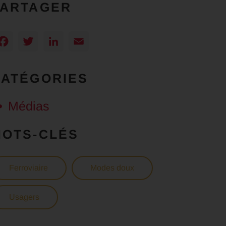
PARTAGER
Facebook
Twitter
LinkedIn
Email
CATÉGORIES
Médias
MOTS-CLÉS
Ferroviaire
Modes doux
Usagers