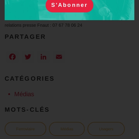
Actualités de l’ADPCR
Contact presse :
Nina Soto, responsable communication et
relations presse Fnaut : 07 67 78 06 24
PARTAGER
Facebook
Twitter
LinkedIn
Email
CATÉGORIES
Médias
MOTS-CLÉS
Ferroviaire
Médias
Usagers