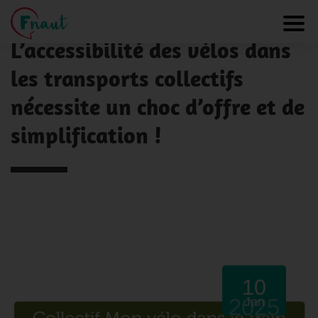
Panneau de gestion des cookies
NOS ACTUALITÉS
Toggl
L’accessibilité des vélos dans
les transports collectifs
nécessite un choc d’offre et de
simplification !
10
2025
Jan