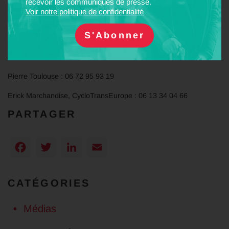
recevoir les communiqués de presse.
Communiqué de presse
Voir notre politique de confidentialité
Contact presse
:
Gilles Laurent, Fnaut : 06 01 88 97 19
Pierre Toulouse : 06 72 95 93 19
Erick Marchandise, CycloTransEurope : 06 13 34 04 66
PARTAGER
Facebook
Twitter
LinkedIn
Email
CATÉGORIES
Médias