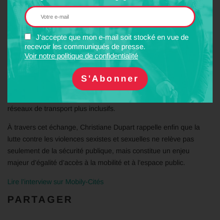
aménagement des cheminements ou implantation des arrêts :
autant de choix qui influencent directement le sentiment de
sécurité et l’usage des transports publics.
J'accepte que mon e-mail soit stocké en vue de
recevoir les communiqués de presse.
L’entretien met également en avant l’intérêt des démarches
Voir notre politique de confidentialité
participatives, comme les marches exploratoires, qui permettent
aux usagères de partager leur expérience du terrain et d’identifier
les aménagements nécessaires. Une approche que la Fnaut
souhaite voir davantage développée afin de construire des
réseaux de transport plus inclusifs.
À travers cet échange, Christiane Dupart rappelle enfin que la
lutte contre les violences sexistes et sexuelles ne relève pas
seulement de la sécurité publique, mais constitue un enjeu
majeur d’égalité d’accès à la mobilité et à l’espace public.
Lire l’interview sur Mobily-Cités
PARTAGER