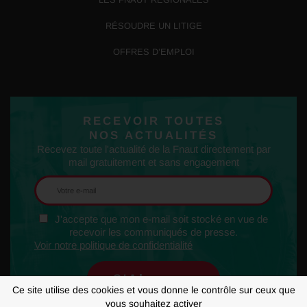
RÉSOUDRE UN LITIGE
OFFRES D’EMPLOI
RECEVOIR TOUTES
NOS ACTUALITÉS
Recevez toute l'actualité de la Fnaut directement par
mail gratuitement et sans engagement
J'accepte que mon e-mail soit stocké en vue de
recevoir les communiqués de presse.
Voir notre politique de confidentialité
Ce site utilise des cookies et vous donne le contrôle sur ceux que
vous souhaitez activer