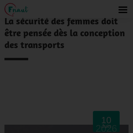
Panneau de gestion des cookies
NOS ACTUALITÉS
Toggl
La sécurité des femmes doit
être pensée dès la conception
des transports
10
2026
Juin