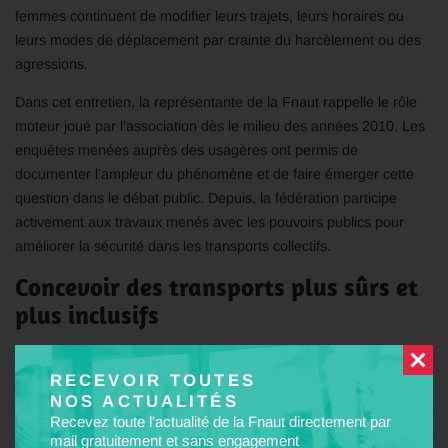
femmes continuent de modifier leurs trajets, leurs horaires ou
leurs modes de déplacement par crainte du harcèlement ou des
agressions.
Dans cet entretien, la représentante de la Fnaut rappelle le rôle
moteur joué par l’association dès le milieu des années 2010. Les
enquêtes menées auprès des usagères ont permis de
documenter l’ampleur du phénomène et de faire émerger cette
question dans le débat public. Depuis, la fédération participe
activement aux travaux menés avec les pouvoirs publics pour
améliorer la sécurité dans les transports collectifs.
Concevoir des transports plus sûrs et
plus inclusifs
RECEVOIR TOUTES
Christiane Dupart insiste notamment sur la nécessité de mieux
NOS ACTUALITÉS
intégrer les besoins des femmes dans la conception des
Recevez toute l'actualité de la Fnaut directement par
infrastructures et des services. Éclairage, visibilité, signalétique,
mail gratuitement et sans engagement