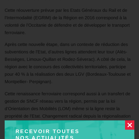
Cette réouverture prévue par les Etats Généraux du Rail et de
l’Intermodalité (EGRIM) de la Région en 2016 correspond à la
volonté de l’Occitanie de défendre et de développer le transport
ferroviaire.
Après cette nouvelle étape, dans un contexte de réduction des
subventions de l’Etat, d’autres lignes attendent leur tour (Alès-
Bessèges, Limoux-Quillan et Rodez-Séverac). A côté de cela, la
région avec le concours des collectivités territoriales, participe
pour 40 % à la réalisation des deux LGV (Bordeaux-Toulouse et
Montpellier- Perpignan).
Cette renaissance ferroviaire correspond aussi à un transfert de
gestion de SNCF réseau vers la région, permis par la loi
d’Orientation des Mobilités (LOM) même si la ligne reste la
propriété de l’Etat. Changement radical depuis la régionalisation
avec non seulement l’organisation et le financement des services,
RECEVOIR TOUTES
mais aussi avec la responsabilité totale de la reconstruction puis
NOS ACTUALITÉS
de l’entretien de la ligne. Cette ligne desservira 4 haltes et gares