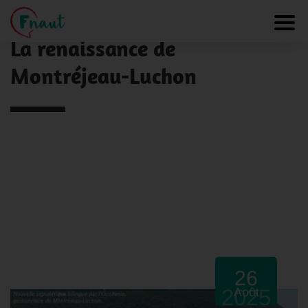
Panneau de gestion des cookies
NOS ACTUALITÉS
Toggl
La renaissance de
Montréjeau-Luchon
26
2025
Août