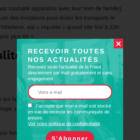
pas souhaité apparaître avec leur nom de famille),
use des invitations pour éviter les transports le
hôtellerie, est « inquiète » quand elle finit à 22h:
ir plus tôt ».
litaire
RECEVOIR TOUTES
NOS ACTUALITÉS
Recevez toute l'actualité de la Fnaut
directement par mail gratuitement et sans
engagement
 les hommes dans l’espace public », constate
J'accepte que mon e-mail soit stocké
ie sociale, qui étudie l’impact des
en vue de recevoir les communiqués de
presse.
Voir notre politique de confidentialité
une femme à restreindre ses choix de domicile, de