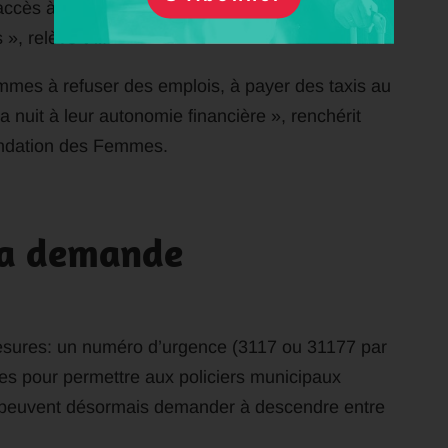
accès à l’emploi, à la culture et la vie sociale,
, relève-t-il.
emmes à refuser des emplois, à payer des taxis au
a nuit à leur autonomie financière », renchérit
Fondation des Femmes.
la demande
mesures: un numéro d’urgence (3117 ou 31177 par
s pour permettre aux policiers municipaux
s peuvent désormais demander à descendre entre