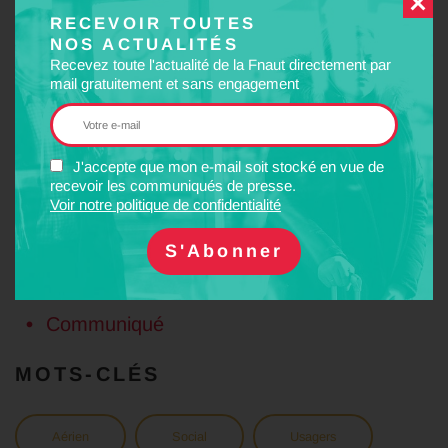
RECEVOIR TOUTES
NOS ACTUALITÉS
Contacts presse :
Recevez toute l'actualité de la Fnaut directement par
mail gratuitement et sans engagement
Fabrice Michel, porte-parole de la Fnaut : 01 43 35 35 75
Jean Lenoir, vice-président de la Fnaut : 06 19 09 78 89
PARTAGER
J'accepte que mon e-mail soit stocké en vue de
recevoir les communiqués de presse.
Facebook
Twitter
LinkedIn
Email
Voir notre politique de confidentialité
CATÉGORIES
Communiqué
MOTS-CLÉS
Aérien
Social
Usagers