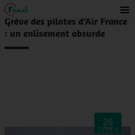
Panneau de gestion des cookies
NOS ACTUALITÉS
Toggl
Grève des pilotes d’Air France
: un enlisement absurde
26
2014
Sep