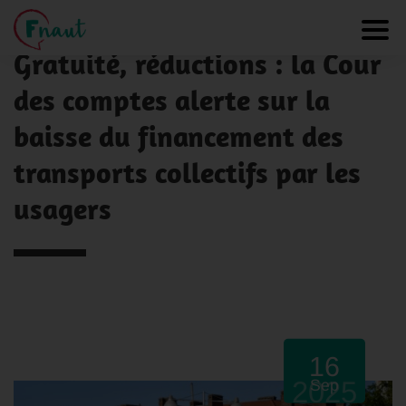
Panneau de gestion des cookies
NOS ACTUALITÉS
Toggl
Gratuité, réductions : la Cour
des comptes alerte sur la
baisse du financement des
transports collectifs par les
usagers
16
2025
Sep