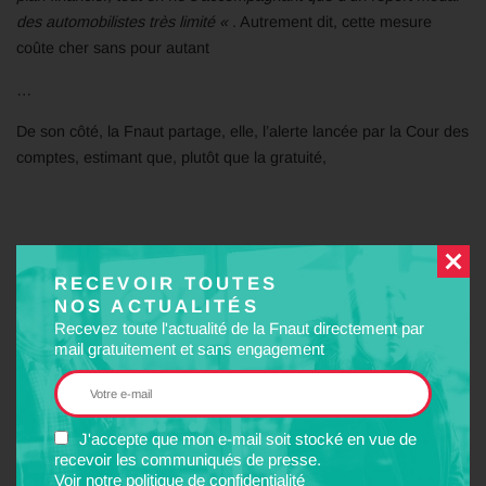
des automobilistes très limité «
. Autrement dit, cette mesure
coûte cher sans pour autant
…
De son côté, la Fnaut partage, elle, l’alerte lancée par la Cour des
comptes, estimant que, plutôt que la gratuité,
Ce qui compte pour les
RECEVOIR TOUTES
usagers c’est d’avoir un
NOS ACTUALITÉS
Recevez toute l'actualité de la Fnaut directement par
service étendu à tout
mail gratuitement et sans engagement
le périmètre de
l’agglomération et
J'accepte que mon e-mail soit stocké en vue de
recevoir les communiqués de presse.
étendu tant en
Voir notre politique de confidentialité