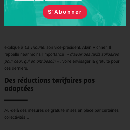
fréquence qu’en
volume de services
explique à
La Tribune,
son vice-président, Alain Richner. Il
rappelle néanmoins l’importance
» d’avoir des tarifs solidaires
pour ceux qui en ont besoin « ,
voire envisager la gratuité pour
ces derniers.
Des réductions tarifaires pas
adaptées
Au-delà des mesures de gratuité mises en place par certaines
collectivités…