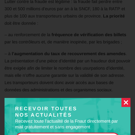
Lutter contre la fraude est légitime : la fraude fait perdre entre
300 et 500 millions d’euros par an à la SNCF, 180 à la RATP et
plus de 100 aux transporteurs urbains de province.
La priorité
doit être donnée :
– au renforcement de la
fréquence de vérification des billets
par les contrôleurs et, de manière inopinée, par les brigades ;
– à
l’augmentation du taux de recouvrement des amendes
.
La présentation d’une pièce d’identité par un fraudeur doit pouvoir
être exigée afin de limiter le nombre des usurpations d’identité,
mais elle n’offre aucune garantie sur la validité de son adresse.
Les transporteurs doivent donc avoir accès aux bases de
données des administrations et des organismes sociaux.
Les tarifs doivent être simplifiés et
l’information des usagers
RECEVOIR TOUTES
améliorée, en particulier sur les tarifications sociales et solidaires.
NOS ACTUALITÉS
L’insécurité
Recevez toute l'actualité de la Fnaut directement par
mail gratuitement et sans engagement
Qu’il s’agisse d’agressions contre les voyageurs ou les agents de