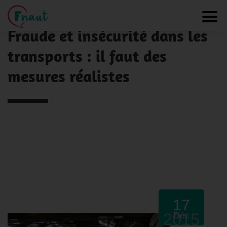
Panneau de gestion des cookies
NOS ACTUALITÉS
Toggl
Fraude et insécurité dans les
transports : il faut des
mesures réalistes
17
2015
Déc