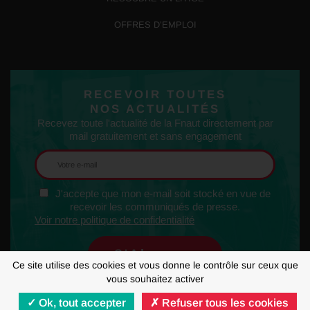
OFFRES D’EMPLOI
RECEVOIR TOUTES
NOS ACTUALITÉS
Recevez toute l'actualité de la Fnaut directement par
mail gratuitement et sans engagement
J'accepte que mon e-mail soit stocké en vue de
recevoir les communiqués de presse.
Voir notre politique de confidentialité
Ce site utilise des cookies et vous donne le contrôle sur ceux que
vous souhaitez activer
Ok, tout accepter
Refuser tous les cookies