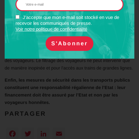
bord, ou de terrorisme, la Fnaut souhaite un
renforcement de la
présence humaine, de la surveillance et des contrôles
et un
J'accepte que mon e-mail soit stocké en vue de
élargissement des prérogatives
des contrôleurs et agents de
recevoir les communiqués de presse.
sécurité des transporteurs.
Voir notre politique de confidentialité
Déjà pratiquées dans le transport aérien ou à l’entrée de grands
magasins et équipements, la fouille des bagages et les
« palpations de sécurité » sont acceptables avec le consentement
des voyageurs. Le filtrage des voyageurs ne peut intervenir que
de manière inopinée et pour l’accès aux trains de grandes lignes.
Enfin, les mesures de sécurité dans les transports publics
constituent une responsabilité régalienne de l’Etat : leur
financement doit être assuré par l’Etat et non par les
voyageurs honnêtes.
PARTAGER
Facebook
Twitter
LinkedIn
Email