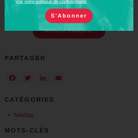
Voir notre politique de confidentialité
disponibles. Il peut donc être intéressant de regarder sur le site
Ouigo pour accéder à toute l’offre.
Article complet
PARTAGER
Facebook
Twitter
LinkedIn
Email
CATÉGORIES
Médias
MOTS-CLÉS