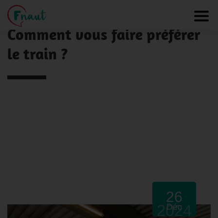
Panneau de gestion des cookies
NOS ACTUALITÉS
Toggl
Comment vous faire préférer
le train ?
26
2024
Déc