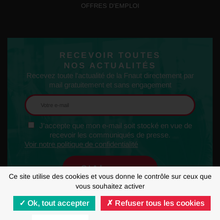
OFFRES D’EMPLOI
RECEVOIR TOUTES
NOS ACTUALITÉS
Recevez toute l'actualité de la Fnaut directement par
mail gratuitement et sans engagement
J'accepte que mon e-mail soit stocké en vue de
recevoir les communiqués de presse.
Voir notre politique de confidentialité
Ce site utilise des cookies et vous donne le contrôle sur ceux que
vous souhaitez activer
Ok, tout accepter
Refuser tous les cookies
MENTIONS LÉGALES
RGPD
GESTION DES COOKIES