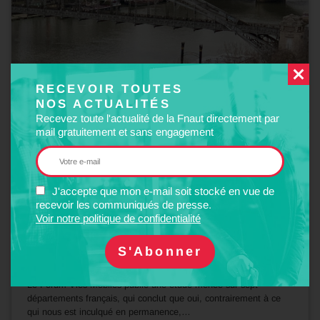
RECEVOIR TOUTES
NOS ACTUALITÉS
Recevez toute l'actualité de la Fnaut directement par
mail gratuitement et sans engagement
J'accepte que mon e-mail soit stocké en vue de
recevoir les communiqués de presse.
15
Voir notre politique de confidentialité
Juin
2026
MÉDIAS
Peut-on se passer de voiture ? Oui si …
Le Forum Vies Mobiles publie une étude menée sur sept
départements français, qui conclut que oui, contrairement à ce
qui nous est inculqué en permanence,…