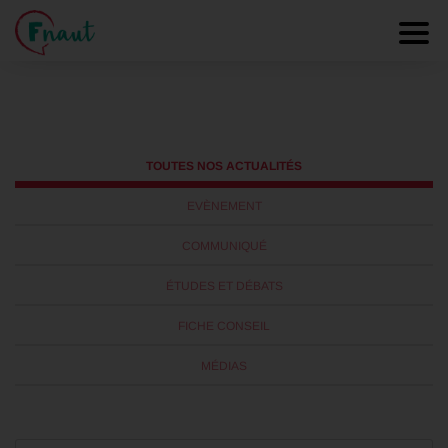
Sécurité routière
Panneau de gestion des cookies
Toggl
TOUTES NOS ACTUALITÉS
EVÈNEMENT
COMMUNIQUÉ
ÉTUDES ET DÉBATS
FICHE CONSEIL
MÉDIAS