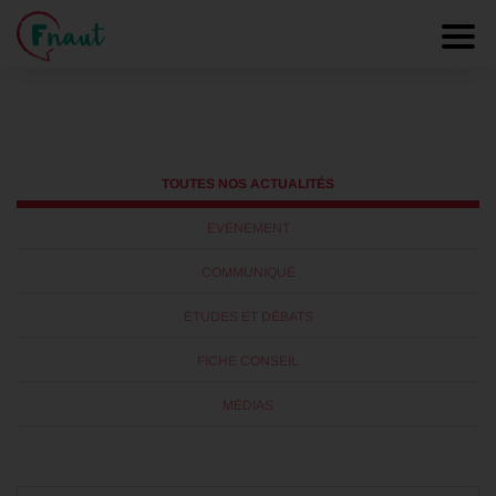
Sécurité routière
Panneau de gestion des cookies
Toggl
TOUTES NOS ACTUALITÉS
EVÈNEMENT
COMMUNIQUÉ
ÉTUDES ET DÉBATS
FICHE CONSEIL
MÉDIAS