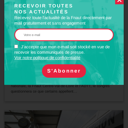
RECEVOIR TOUTES
NOS ACTUALITÉS
Recevez toute l'actualité de la Fnaut directement par
mail gratuitement et sans engagement
J'accepte que mon e-mail soit stocké en vue de
15
recevoir les communiqués de presse.
Juil
2026
Voir notre politique de confidentialité
EVÈNEMENT
Congrès de Tours (20, 21 et 22 novembre 2026)
Cette année, à l’initiative de la Fnaut, et coorganisé par la Fnaut
nationale, la Fnaut Centre-Val-de-Loire et l’ADTT, le congrès
questionnera ce que certains appellent…