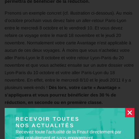
permettra de bénéficier de la réduction.
Prenons un exemple concret (cf. illustration ci-dessous). Au mois
d’octobre prochain vous devez faire un aller-retour Paris-Lyon
entre le mercredi 8 octobre et le vendredi 10. Et vous devez
refaire ce voyage entre le mardi 18 novembre et le jeudi 20
novembre. Normalement votre carte Avantage n’est applicable à
aucun de ces deux voyages. À moins que vous n’achetiez votre
aller Paris-Lyon le 8 octobre et votre retour Lyon-Paris du 20
novembre et que vous achetiez ensuite sur un autre dossier votre
Lyon-Paris du 10 octobre et votre aller Paris-Lyon du 18
novembre. En effet, entre le mercredi 8/10 et le jeudi 20/11 il y a
plusieurs week-ends !
Dès lors, votre carte « Avantage »
s’appliquera et vous pourrez bénéficier des 30 % de
réduction, en seconde ou en première classe.
RECEVOIR TOUTES
NOS ACTUALITÉS
Recevez toute l'actualité de la Fnaut directement par
mail gratuitement et sans engagement