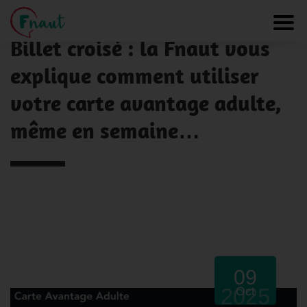
Panneau de gestion des cookies
NOS ACTUALITÉS
Toggl
Billet croisé : la Fnaut vous
explique comment utiliser
votre carte avantage adulte,
même en semaine…
09
2025
Oct