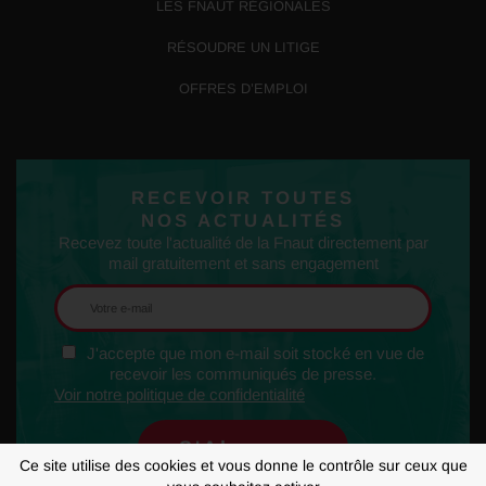
LES FNAUT RÉGIONALES
RÉSOUDRE UN LITIGE
OFFRES D’EMPLOI
RECEVOIR TOUTES
NOS ACTUALITÉS
Recevez toute l'actualité de la Fnaut directement par
mail gratuitement et sans engagement
J'accepte que mon e-mail soit stocké en vue de
recevoir les communiqués de presse.
Voir notre politique de confidentialité
Ce site utilise des cookies et vous donne le contrôle sur ceux que