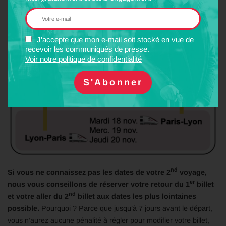
J'accepte que mon e-mail soit stocké en vue de
recevoir les communiqués de presse.
Voir notre politique de confidentialité
nd
Si vous ne connaissez pas les dates de votre 2
voyage,
er
nous vous conseillons de réserver votre retour du 1
billet
nd
et votre aller du 2
billet aux dates les plus lointaines
possible.
Pourquoi ? Parce que jusqu’à 7 jours avant le départ,
vous n’aurez aucune pénalité à régler pour modifier votre billet,